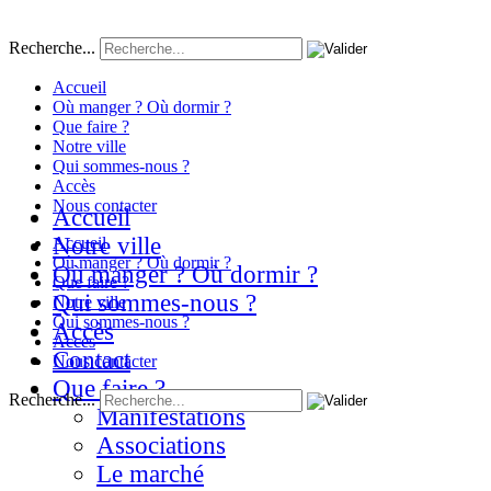
Recherche...
Accueil
Où manger ? Où dormir ?
Que faire ?
Notre ville
Qui sommes-nous ?
Accès
Nous contacter
Accueil
Notre ville
Accueil
Où manger ? Où dormir ?
Où manger ? Où dormir ?
Que faire ?
Qui sommes-nous ?
Notre ville
Qui sommes-nous ?
Accès
Accès
Contact
Nous contacter
Que faire ?
Recherche...
Manifestations
Associations
Le marché