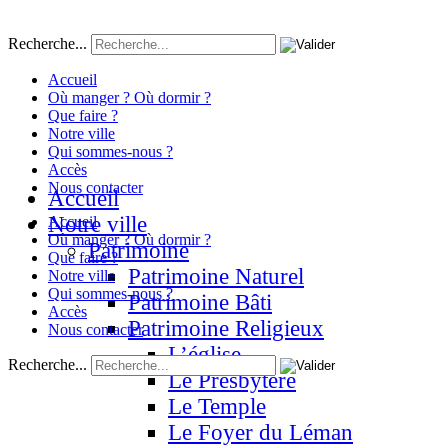
Recherche...
Accueil
Où manger ? Où dormir ?
Que faire ?
Notre ville
Qui sommes-nous ?
Accès
Nous contacter
Accueil
Notre ville
Accueil
Où manger ? Où dormir ?
Patrimoine
Que faire ?
Patrimoine Naturel
Notre ville
Qui sommes-nous ?
Patrimoine Bâti
Accès
Patrimoine Religieux
Nous contacter
L’église
Recherche...
Le Presbytère
Le Temple
Le Foyer du Léman